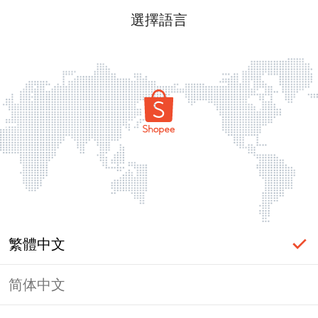
選擇語言
繁體中文
简体中文
頁面無法顯示