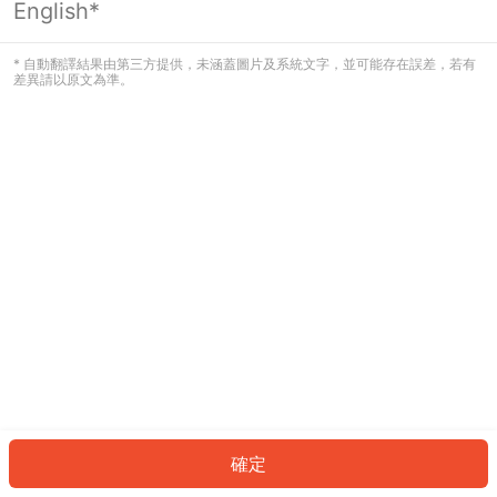
English*
發生錯誤！請登入並再試一次或回到主
頁。
* 自動翻譯結果由第三方提供，未涵蓋圖片及系統文字，並可能存在誤差，若有
差異請以原文為準。
登入
返回首頁
確定
ID: 394cddb0e04-25fc-4ea8-8b40-6e758487f74a