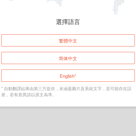
頁面無法顯示
選擇語言
發生錯誤！請登入並再試一次或回到主頁。
繁體中文
登入
简体中文
返回首頁
English*
* 自動翻譯結果由第三方提供，未涵蓋圖片及系統文字，並可能存在誤
差，若有差異請以原文為準。