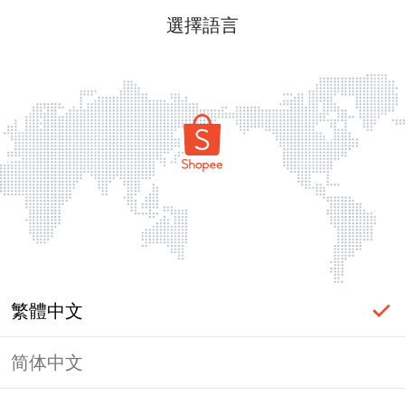
選擇語言
繁體中文
简体中文
頁面無法顯示