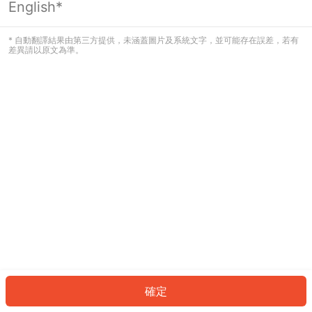
English*
發生錯誤！請登入並再試一次或回到主
頁。
* 自動翻譯結果由第三方提供，未涵蓋圖片及系統文字，並可能存在誤差，若有
差異請以原文為準。
登入
返回首頁
確定
ID: 3535b20d4fc-4cf0-4cb6-9cad-cb0af83fcc64