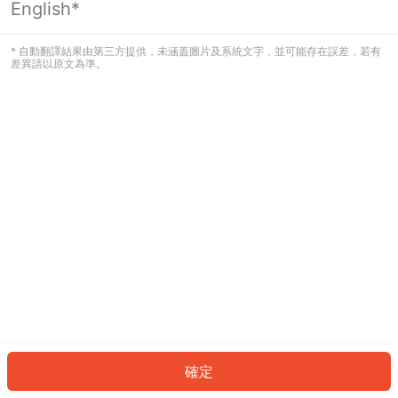
English*
發生錯誤！請登入並再試一次或回到主
頁。
* 自動翻譯結果由第三方提供，未涵蓋圖片及系統文字，並可能存在誤差，若有
差異請以原文為準。
登入
返回首頁
確定
ID: 631811b7738-e050-40df-af11-80935cd8ef3b