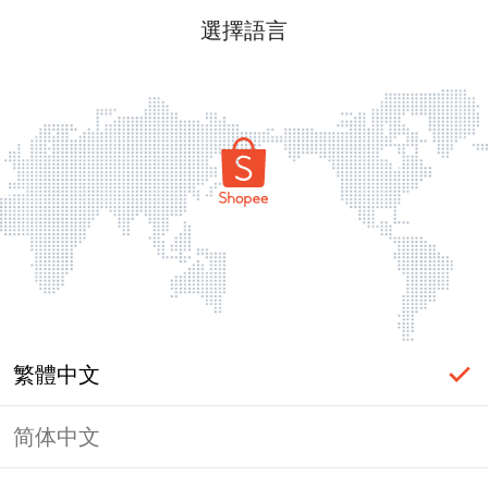
選擇語言
繁體中文
简体中文
頁面無法顯示