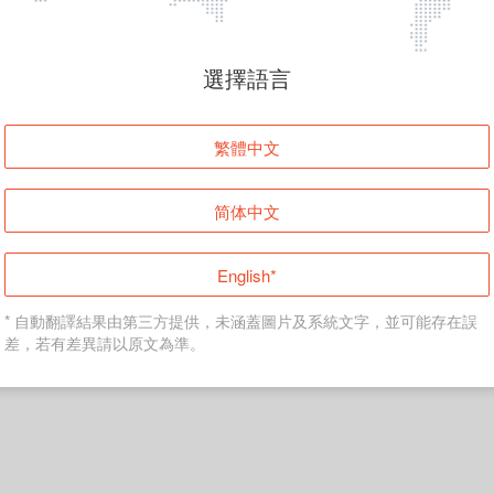
頁面無法顯示
選擇語言
發生錯誤！請登入並再試一次或回到主頁。
繁體中文
登入
简体中文
返回首頁
English*
* 自動翻譯結果由第三方提供，未涵蓋圖片及系統文字，並可能存在誤
差，若有差異請以原文為準。