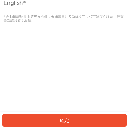
English*
發生錯誤！請登入並再試一次或回到主
頁。
* 自動翻譯結果由第三方提供，未涵蓋圖片及系統文字，並可能存在誤差，若有
差異請以原文為準。
登入
返回首頁
確定
ID: 333ef9b03b1-1963-4feb-b6fa-a1baf80fc6b2