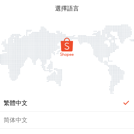
選擇語言
繁體中文
简体中文
頁面無法顯示