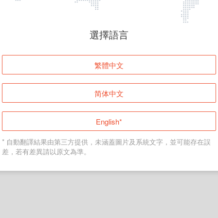
頁面無法顯示
選擇語言
發生錯誤！請登入並再試一次或回到主頁。
繁體中文
登入
简体中文
返回首頁
English*
* 自動翻譯結果由第三方提供，未涵蓋圖片及系統文字，並可能存在誤
差，若有差異請以原文為準。