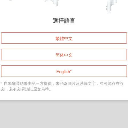
頁面無法顯示
選擇語言
發生錯誤！請登入並再試一次或回到主頁。
繁體中文
登入
简体中文
返回首頁
English*
* 自動翻譯結果由第三方提供，未涵蓋圖片及系統文字，並可能存在誤
差，若有差異請以原文為準。