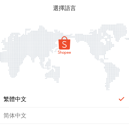
選擇語言
繁體中文
简体中文
頁面無法顯示