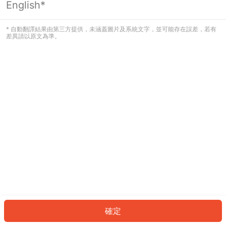
English*
發生錯誤！請登入並再試一次或回到主
頁。
* 自動翻譯結果由第三方提供，未涵蓋圖片及系統文字，並可能存在誤差，若有
差異請以原文為準。
登入
返回首頁
確定
ID: 154deee8188-f631-41ee-bb35-1525a3470876