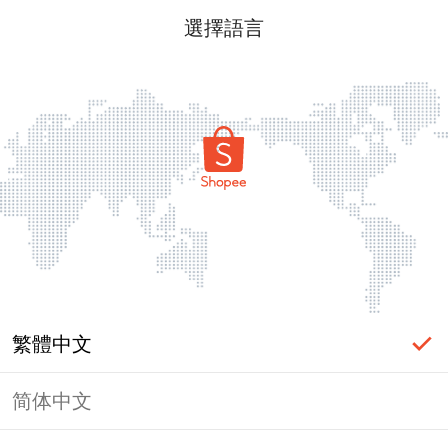
選擇語言
繁體中文
简体中文
頁面無法顯示