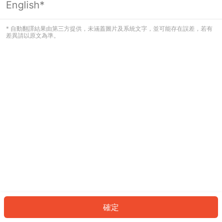
English*
發生錯誤！請登入並再試一次或回到主
頁。
* 自動翻譯結果由第三方提供，未涵蓋圖片及系統文字，並可能存在誤差，若有
差異請以原文為準。
登入
返回首頁
確定
ID: 6926fe77da5-436e-4757-8ab1-53b28ebd39e5