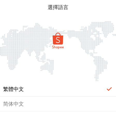
選擇語言
繁體中文
简体中文
頁面無法顯示