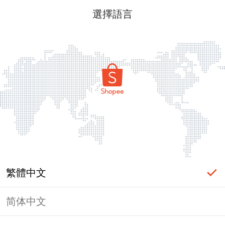
選擇語言
繁體中文
简体中文
頁面無法顯示