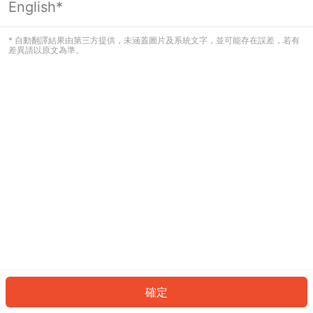
English*
發生錯誤！請登入並再試一次或回到主
頁。
* 自動翻譯結果由第三方提供，未涵蓋圖片及系統文字，並可能存在誤差，若有
差異請以原文為準。
登入
返回首頁
確定
ID: 8954fa9aea-2d00-47c5-82c8-3594cc55f38d