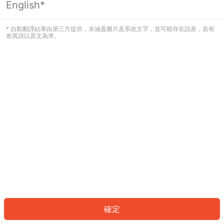
English*
發生錯誤！請登入並再試一次或回到主
頁。
* 自動翻譯結果由第三方提供，未涵蓋圖片及系統文字，並可能存在誤差，若有
差異請以原文為準。
登入
返回首頁
確定
ID: 855bb5f6f84-8be3-4da4-845c-6a58a7efd8b3