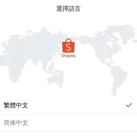
選擇語言
繁體中文
简体中文
頁面無法顯示