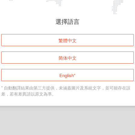
頁面無法顯示
選擇語言
發生錯誤！請登入並再試一次或回到主頁。
繁體中文
登入
简体中文
返回首頁
English*
* 自動翻譯結果由第三方提供，未涵蓋圖片及系統文字，並可能存在誤
差，若有差異請以原文為準。