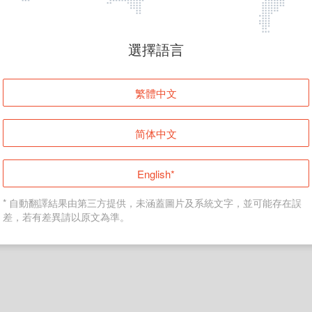
頁面無法顯示
選擇語言
發生錯誤！請登入並再試一次或回到主頁。
繁體中文
登入
简体中文
返回首頁
English*
* 自動翻譯結果由第三方提供，未涵蓋圖片及系統文字，並可能存在誤
差，若有差異請以原文為準。