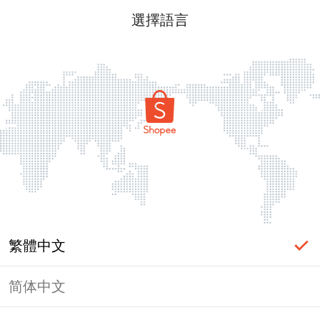
選擇語言
繁體中文
简体中文
頁面無法顯示