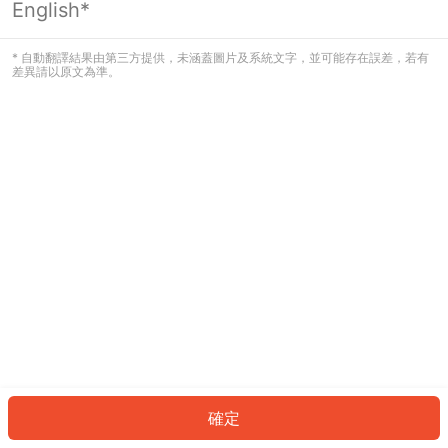
English*
發生錯誤！請登入並再試一次或回到主
頁。
* 自動翻譯結果由第三方提供，未涵蓋圖片及系統文字，並可能存在誤差，若有
差異請以原文為準。
登入
返回首頁
確定
ID: 90b3990932-3b57-4bcb-9db6-7236cee5a6f5