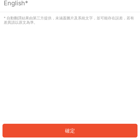
English*
發生錯誤！請登入並再試一次或回到主
頁。
* 自動翻譯結果由第三方提供，未涵蓋圖片及系統文字，並可能存在誤差，若有
差異請以原文為準。
登入
返回首頁
確定
ID: 82267ab5a51-be30-4bec-97cd-f83abf601013