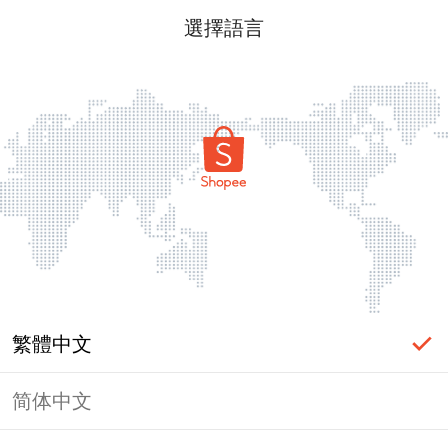
選擇語言
繁體中文
简体中文
頁面無法顯示