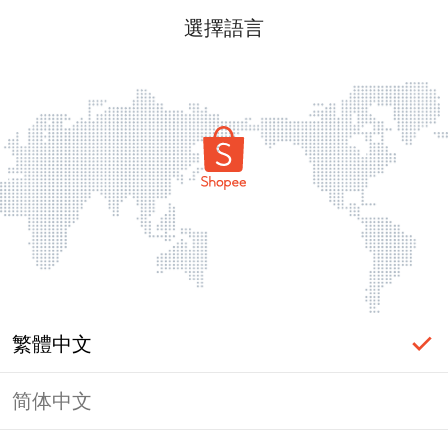
選擇語言
繁體中文
简体中文
頁面無法顯示