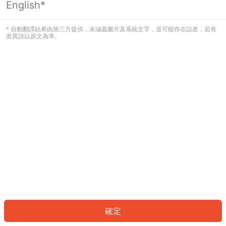
English*
發生錯誤！請登入並再試一次或回到主
頁。
* 自動翻譯結果由第三方提供，未涵蓋圖片及系統文字，並可能存在誤差，若有
差異請以原文為準。
登入
返回首頁
確定
ID: 1922cbe4690-d335-4298-bcb8-3c2e81a900b3