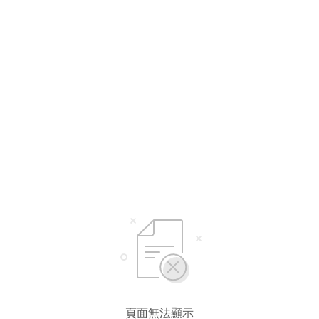
選擇語言
繁體中文
简体中文
English*
* 自動翻譯結果由第三方提供，未涵蓋圖片及系統文字，並可能存在誤差，若有
差異請以原文為準。
頁面無法顯示