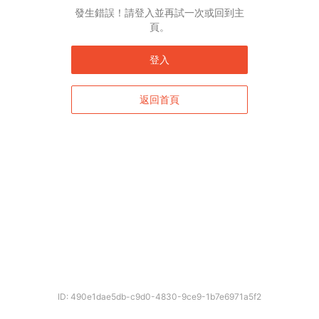
發生錯誤！請登入並再試一次或回到主
頁。
登入
返回首頁
ID: 490e1dae5db-c9d0-4830-9ce9-1b7e6971a5f2