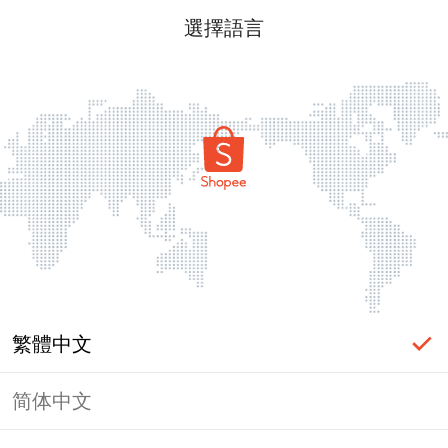
選擇語言
繁體中文
简体中文
頁面無法顯示