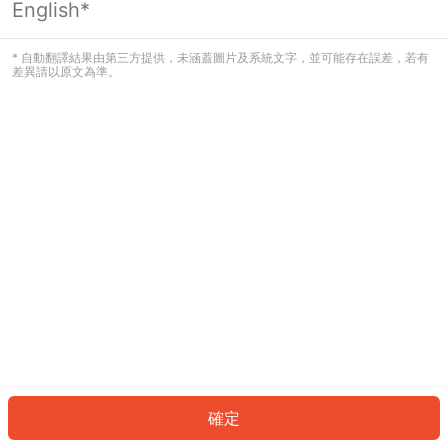
English*
發生錯誤！請登入並再試一次或回到主
頁。
* 自動翻譯結果由第三方提供，未涵蓋圖片及系統文字，並可能存在誤差，若有
差異請以原文為準。
登入
返回首頁
確定
ID: 990e5cd8791-e321-4c9e-aff5-1ef4fd55d5df