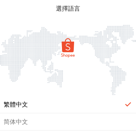
選擇語言
繁體中文
简体中文
頁面無法顯示