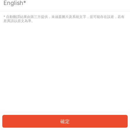
English*
發生錯誤！請登入並再試一次或回到主
頁。
* 自動翻譯結果由第三方提供，未涵蓋圖片及系統文字，並可能存在誤差，若有
差異請以原文為準。
登入
返回首頁
確定
ID: 57852aff584-5d0e-42b5-9fa6-feff3386e381