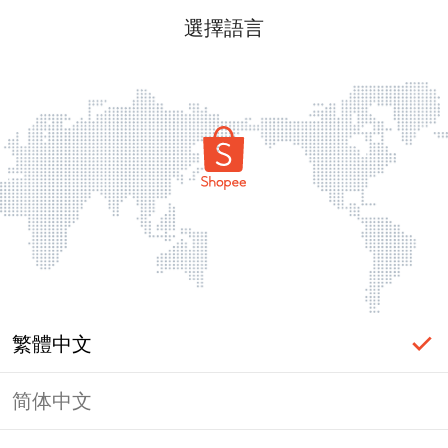
選擇語言
繁體中文
简体中文
頁面無法顯示