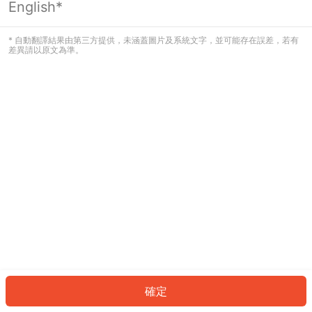
English*
發生錯誤！請登入並再試一次或回到主
頁。
* 自動翻譯結果由第三方提供，未涵蓋圖片及系統文字，並可能存在誤差，若有
差異請以原文為準。
登入
返回首頁
確定
ID: 8582cdf7c84-3119-4dd1-9056-849a50a7da62