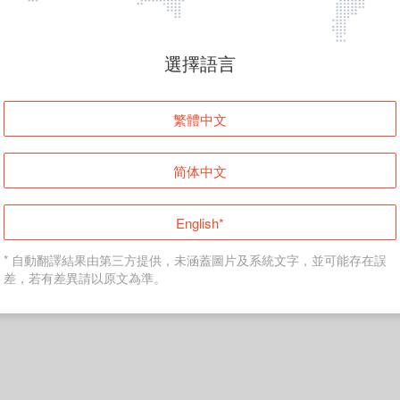
頁面無法顯示
選擇語言
發生錯誤！請登入並再試一次或回到主頁。
繁體中文
登入
简体中文
返回首頁
English*
* 自動翻譯結果由第三方提供，未涵蓋圖片及系統文字，並可能存在誤
差，若有差異請以原文為準。