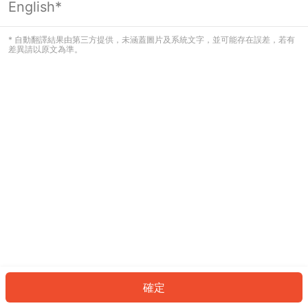
English*
發生錯誤！請登入並再試一次或回到主
頁。
* 自動翻譯結果由第三方提供，未涵蓋圖片及系統文字，並可能存在誤差，若有
差異請以原文為準。
登入
返回首頁
確定
ID: 270d2bc2584-9a7f-4e8c-818c-9bab920aceea