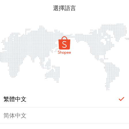
選擇語言
繁體中文
简体中文
頁面無法顯示