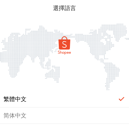
選擇語言
繁體中文
简体中文
頁面無法顯示