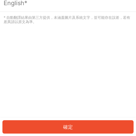
English*
發生錯誤！請登入並再試一次或回到主
頁。
* 自動翻譯結果由第三方提供，未涵蓋圖片及系統文字，並可能存在誤差，若有
差異請以原文為準。
登入
返回首頁
確定
ID: 30533ea93ad-1537-4a92-b9b4-9affa63c41bb