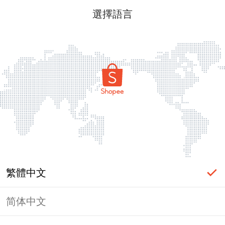
選擇語言
繁體中文
简体中文
頁面無法顯示