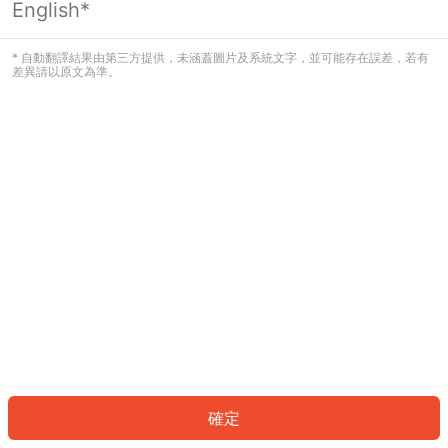
English*
發生錯誤！請登入並再試一次或回到主
頁。
* 自動翻譯結果由第三方提供，未涵蓋圖片及系統文字，並可能存在誤差，若有
差異請以原文為準。
登入
返回首頁
確定
ID: 445aa137ea-5b4d-475b-803b-3e20ef44cbe9