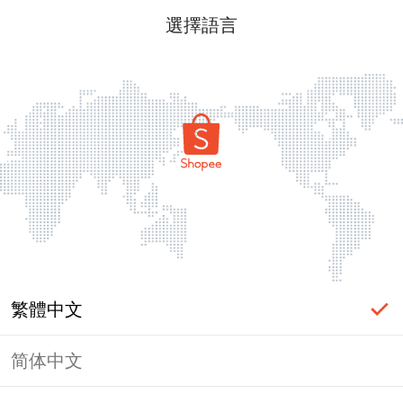
選擇語言
繁體中文
简体中文
頁面無法顯示