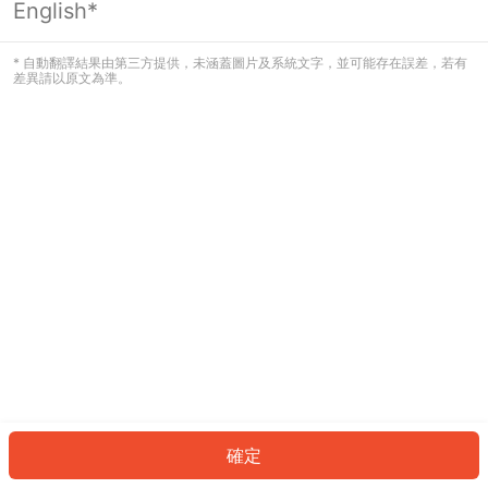
English*
發生錯誤！請登入並再試一次或回到主
頁。
* 自動翻譯結果由第三方提供，未涵蓋圖片及系統文字，並可能存在誤差，若有
差異請以原文為準。
登入
返回首頁
確定
ID: 60577fae9c2-4d29-410f-9189-a91b0df03063