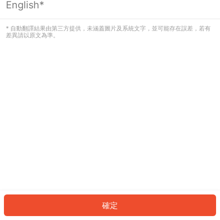
English*
發生錯誤！請登入並再試一次或回到主
頁。
* 自動翻譯結果由第三方提供，未涵蓋圖片及系統文字，並可能存在誤差，若有
差異請以原文為準。
登入
返回首頁
確定
ID: 18f24b9530-40d0-4d81-933f-6fc022b9c970