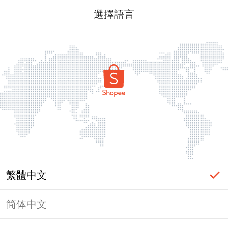
選擇語言
繁體中文
简体中文
頁面無法顯示