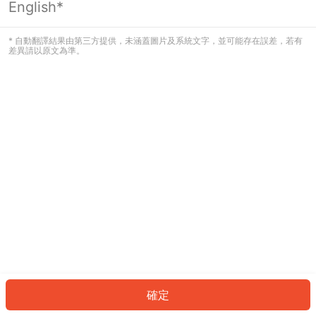
English*
發生錯誤！請登入並再試一次或回到主
頁。
* 自動翻譯結果由第三方提供，未涵蓋圖片及系統文字，並可能存在誤差，若有
差異請以原文為準。
登入
返回首頁
確定
ID: 739db53f19a-d22f-4230-bfa8-beef2a328cfc