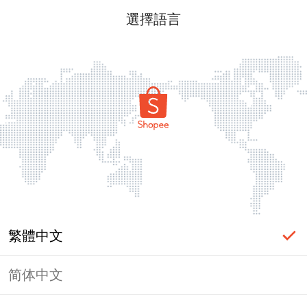
選擇語言
繁體中文
简体中文
頁面無法顯示