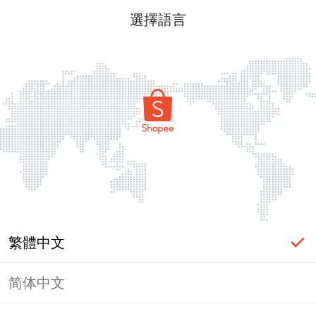
選擇語言
繁體中文
简体中文
頁面無法顯示