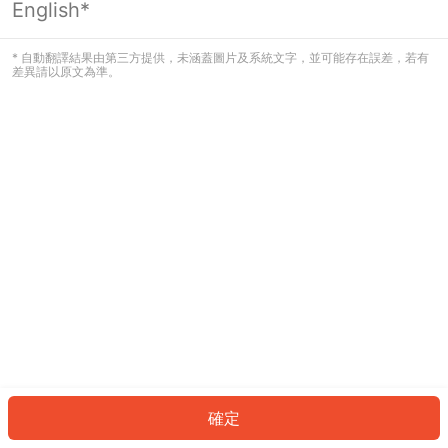
English*
發生錯誤！請登入並再試一次或回到主
頁。
* 自動翻譯結果由第三方提供，未涵蓋圖片及系統文字，並可能存在誤差，若有
差異請以原文為準。
登入
返回首頁
確定
ID: 8946ac421a7-c54c-4a8f-a672-dbcba7eb607f