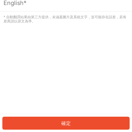
English*
發生錯誤！請登入並再試一次或回到主
頁。
* 自動翻譯結果由第三方提供，未涵蓋圖片及系統文字，並可能存在誤差，若有
差異請以原文為準。
登入
返回首頁
確定
ID: 48492f25f0e-29f5-4ee0-8efa-9ab8ef40c1a2