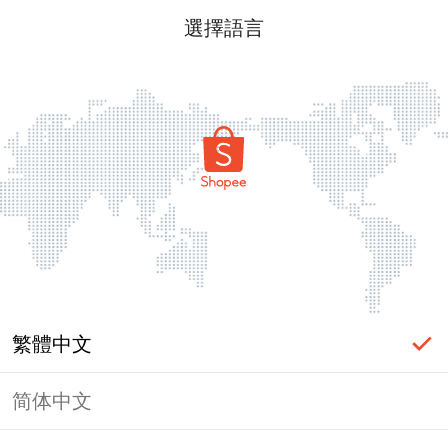
選擇語言
繁體中文
简体中文
頁面無法顯示