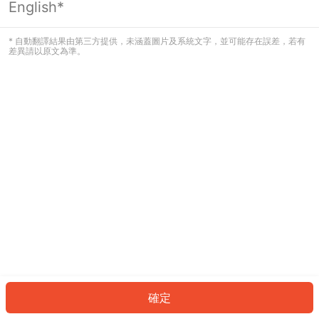
English*
發生錯誤！請登入並再試一次或回到主
頁。
* 自動翻譯結果由第三方提供，未涵蓋圖片及系統文字，並可能存在誤差，若有
差異請以原文為準。
登入
返回首頁
確定
ID: 41400c8eac9-55fe-40b5-a4bf-4c52b116a845