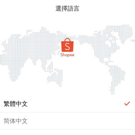
選擇語言
繁體中文
简体中文
頁面無法顯示