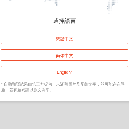
頁面無法顯示
選擇語言
發生錯誤！請登入並再試一次或回到主頁。
繁體中文
登入
简体中文
返回首頁
English*
* 自動翻譯結果由第三方提供，未涵蓋圖片及系統文字，並可能存在誤
差，若有差異請以原文為準。