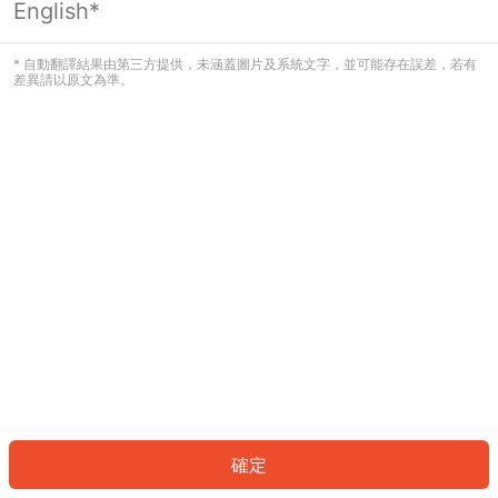
English*
發生錯誤！請登入並再試一次或回到主
頁。
* 自動翻譯結果由第三方提供，未涵蓋圖片及系統文字，並可能存在誤差，若有
差異請以原文為準。
登入
返回首頁
確定
ID: 453b9426bbe-a99f-4ed5-b416-d0cd2979db47