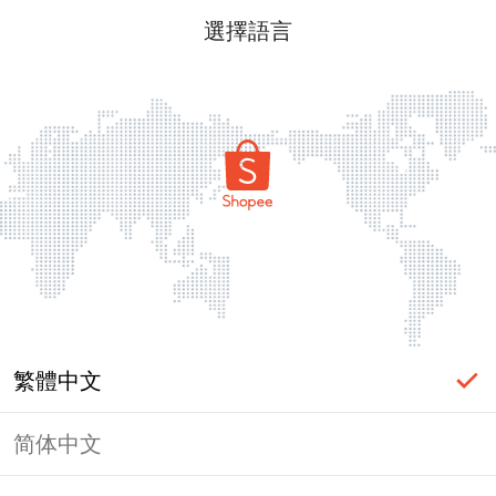
選擇語言
繁體中文
简体中文
頁面無法顯示