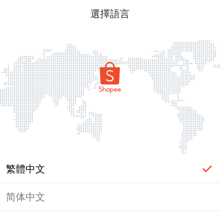
選擇語言
繁體中文
简体中文
頁面無法顯示