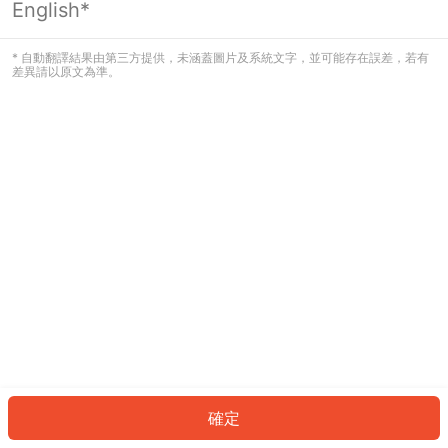
English*
發生錯誤！請登入並再試一次或回到主
頁。
* 自動翻譯結果由第三方提供，未涵蓋圖片及系統文字，並可能存在誤差，若有
差異請以原文為準。
登入
返回首頁
確定
ID: 488019c8675-e958-4ed9-9cdc-fdf064e4f774