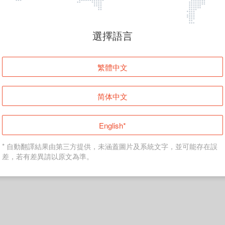
頁面無法顯示
選擇語言
發生錯誤！請登入並再試一次或回到主頁。
繁體中文
登入
简体中文
返回首頁
English*
* 自動翻譯結果由第三方提供，未涵蓋圖片及系統文字，並可能存在誤
差，若有差異請以原文為準。