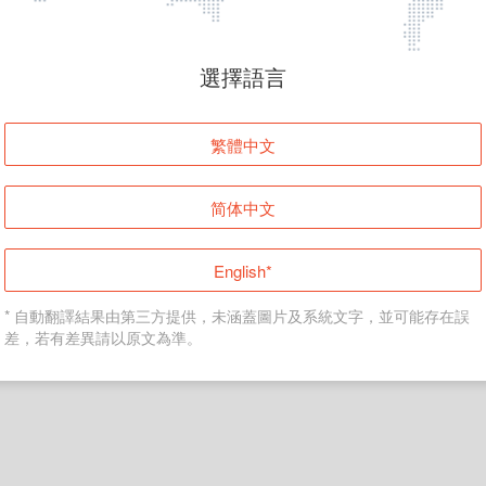
頁面無法顯示
選擇語言
發生錯誤！請登入並再試一次或回到主頁。
繁體中文
登入
简体中文
返回首頁
English*
* 自動翻譯結果由第三方提供，未涵蓋圖片及系統文字，並可能存在誤
差，若有差異請以原文為準。