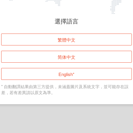
頁面無法顯示
選擇語言
發生錯誤！請登入並再試一次或回到主頁。
繁體中文
登入
简体中文
返回首頁
English*
* 自動翻譯結果由第三方提供，未涵蓋圖片及系統文字，並可能存在誤
差，若有差異請以原文為準。