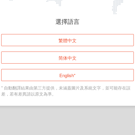
頁面無法顯示
選擇語言
發生錯誤！請登入並再試一次或回到主頁。
繁體中文
登入
简体中文
返回首頁
English*
* 自動翻譯結果由第三方提供，未涵蓋圖片及系統文字，並可能存在誤
差，若有差異請以原文為準。