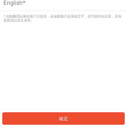
English*
發生錯誤！請登入並再試一次或回到主
頁。
* 自動翻譯結果由第三方提供，未涵蓋圖片及系統文字，並可能存在誤差，若有
差異請以原文為準。
登入
返回首頁
確定
ID: 998af35cfeb-e2a3-4265-ad62-7d8745e630e0