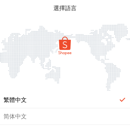
選擇語言
繁體中文
简体中文
頁面無法顯示