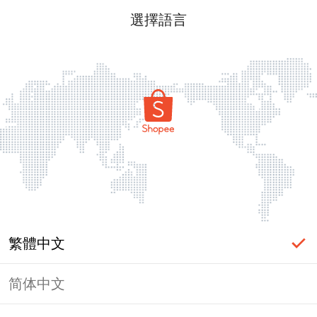
選擇語言
繁體中文
简体中文
頁面無法顯示