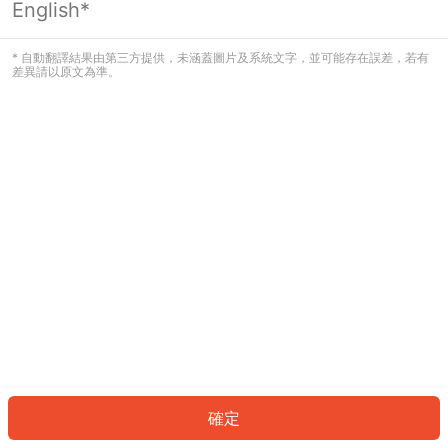
English*
發生錯誤！請登入並再試一次或回到主
頁。
* 自動翻譯結果由第三方提供，未涵蓋圖片及系統文字，並可能存在誤差，若有
差異請以原文為準。
登入
返回首頁
確定
ID: 1025caaaa5d-648a-41f7-8c74-d4c73e29b424