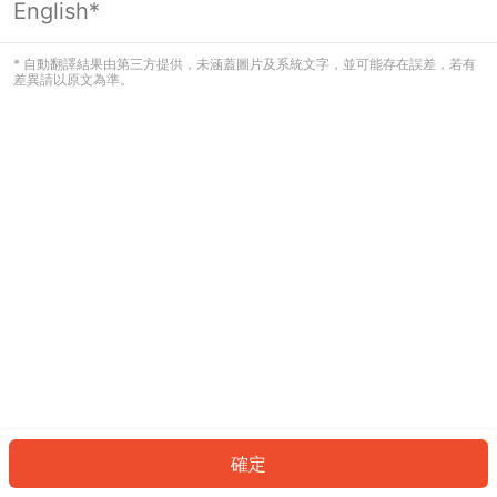
English*
發生錯誤！請登入並再試一次或回到主
頁。
* 自動翻譯結果由第三方提供，未涵蓋圖片及系統文字，並可能存在誤差，若有
差異請以原文為準。
登入
返回首頁
確定
ID: 3270615a2a4-46c6-4219-8bdc-4e8f868f57bc