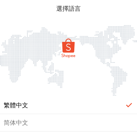
選擇語言
繁體中文
简体中文
頁面無法顯示