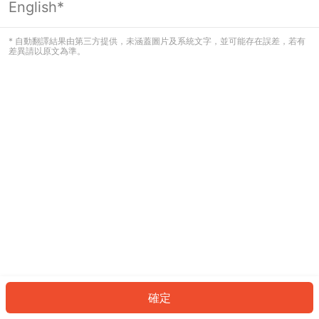
English*
發生錯誤！請登入並再試一次或回到主
頁。
* 自動翻譯結果由第三方提供，未涵蓋圖片及系統文字，並可能存在誤差，若有
差異請以原文為準。
登入
返回首頁
確定
ID: 46277b248dc-7b08-4ffc-8d4a-333590d7eaea