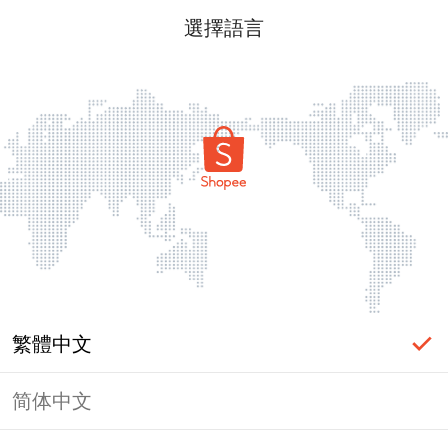
選擇語言
繁體中文
简体中文
頁面無法顯示