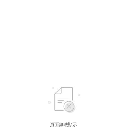
選擇語言
繁體中文
简体中文
頁面無法顯示