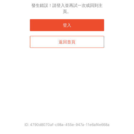
English*
發生錯誤！請登入並再試一次或回到主
頁。
* 自動翻譯結果由第三方提供，未涵蓋圖片及系統文字，並可能存在誤差，若有
差異請以原文為準。
登入
返回首頁
確定
ID: 4790d8070af-c98a-455e-947a-11e6af4e668a