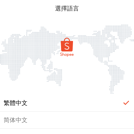
選擇語言
繁體中文
简体中文
頁面無法顯示