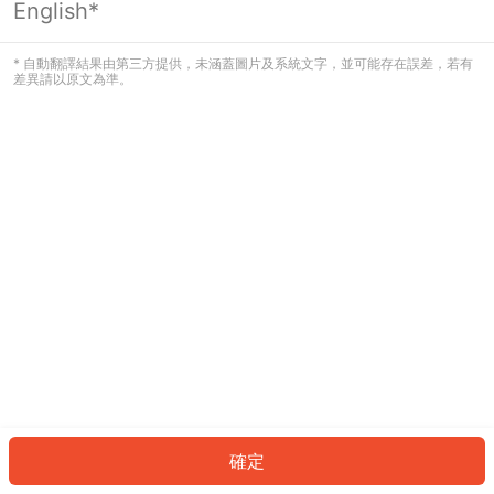
English*
發生錯誤！請登入並再試一次或回到主
頁。
* 自動翻譯結果由第三方提供，未涵蓋圖片及系統文字，並可能存在誤差，若有
差異請以原文為準。
登入
返回首頁
確定
ID: 29326ff3521-5abd-4824-8694-3bcf97dd0f0c