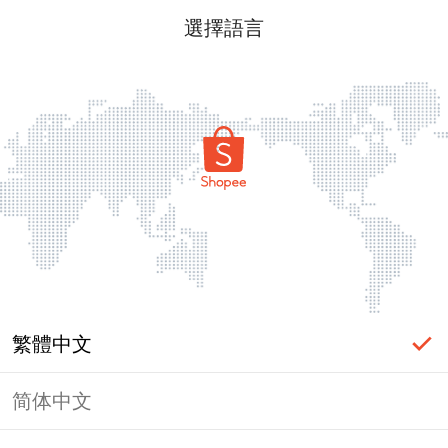
選擇語言
繁體中文
简体中文
頁面無法顯示