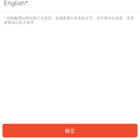
English*
發生錯誤！請登入並再試一次或回到主
頁。
* 自動翻譯結果由第三方提供，未涵蓋圖片及系統文字，並可能存在誤差，若有
差異請以原文為準。
登入
返回首頁
確定
ID: 174154f918a-030a-4d76-9ba7-282706a80e66