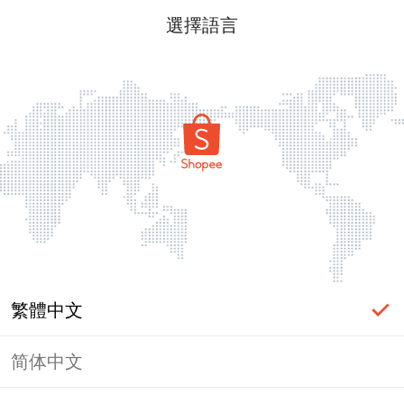
選擇語言
繁體中文
简体中文
頁面無法顯示