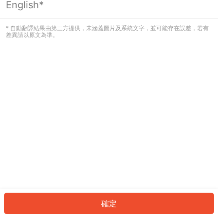
English*
發生錯誤！請登入並再試一次或回到主
頁。
* 自動翻譯結果由第三方提供，未涵蓋圖片及系統文字，並可能存在誤差，若有
差異請以原文為準。
登入
返回首頁
確定
ID: 766d3cc2c68-576a-463f-9000-ef08df7d3a3b