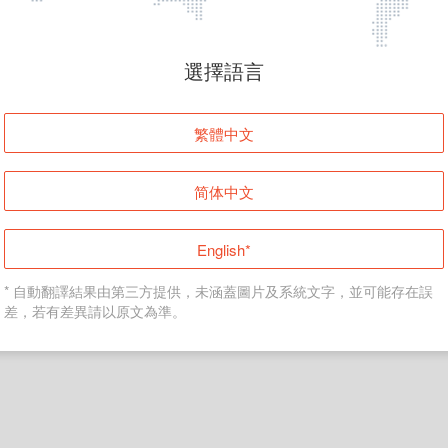
頁面無法顯示
選擇語言
發生錯誤！請登入並再試一次或回到主頁。
繁體中文
登入
简体中文
返回首頁
English*
* 自動翻譯結果由第三方提供，未涵蓋圖片及系統文字，並可能存在誤
差，若有差異請以原文為準。