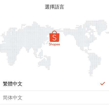
選擇語言
繁體中文
简体中文
頁面無法顯示