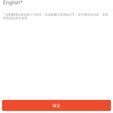
English*
發生錯誤！請登入並再試一次或回到主
頁。
* 自動翻譯結果由第三方提供，未涵蓋圖片及系統文字，並可能存在誤差，若有
差異請以原文為準。
登入
返回首頁
確定
ID: 63241939531-69cf-4ffb-834b-183bd57c85d2